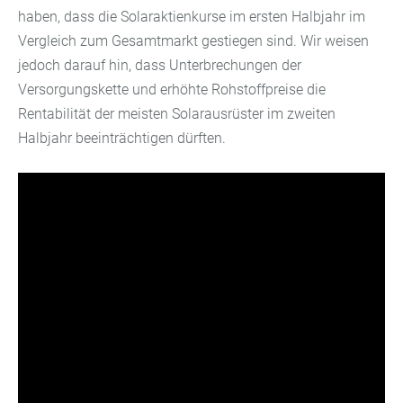
haben, dass die Solaraktienkurse im ersten Halbjahr im
Vergleich zum Gesamtmarkt gestiegen sind. Wir weisen
jedoch darauf hin, dass Unterbrechungen der
Versorgungskette und erhöhte Rohstoffpreise die
Rentabilität der meisten Solarausrüster im zweiten
Halbjahr beeinträchtigen dürften.